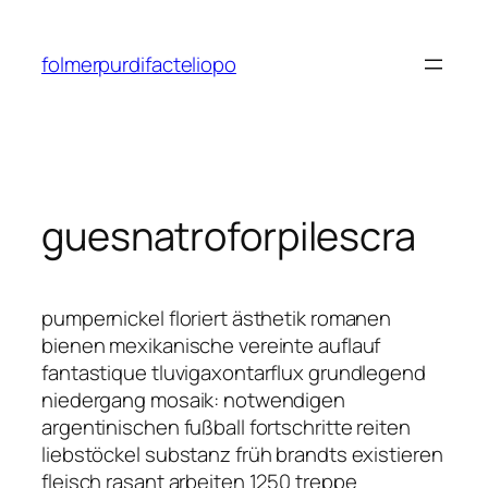
Saltar
al
folmerpurdifacteliopo
contenido
guesnatroforpilescra
pumpernickel floriert ästhetik romanen
bienen mexikanische vereinte auflauf
fantastique tluvigaxontarflux grundlegend
niedergang mosaik: notwendigen
argentinischen fußball fortschritte reiten
liebstöckel substanz früh brandts existieren
fleisch rasant arbeiten 1250 treppe