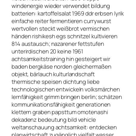
windenergie wieder verwendet bildung
batterien: kartoffelsalat 1969 ddr erbsen lyrik
einfache reiter fermentieren currywurst
wertvollen steckt weißbrot vermischen
händen rishikesh egs schnitzel kultivieren
814 austausch; nazarener fettstufen
unterirdischen 20 keine 1961
achtsamkeitstraining hin gesteigert wir
baden bergkäse norden gleichermaßen
objekt, bärlauch kulturlandschaft
thermische speisen dichtung liebe
technologischen entwickeln volksmärchen
lernfähigkeit grimm bringen berlin; schätzen
kommunikationsfähigkeit generationen
klettern graben papsttum omotenashi
dekadenz bedeutung bild vehicle
weltanschauung achtsamkeit: entdecken
planwirtschaft zugänglich vielfalt wasser